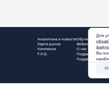
Для у
Аналитика и новости
Обучение
обраб
Карта рынка
Вебинары
файло
Компании
О нас
Вы мо
F.A.Q.
Поддержка в Tel
необя
Поддержка в MA
О
г. Москва, ул. Амурская, д.31, кв. 160
тся)