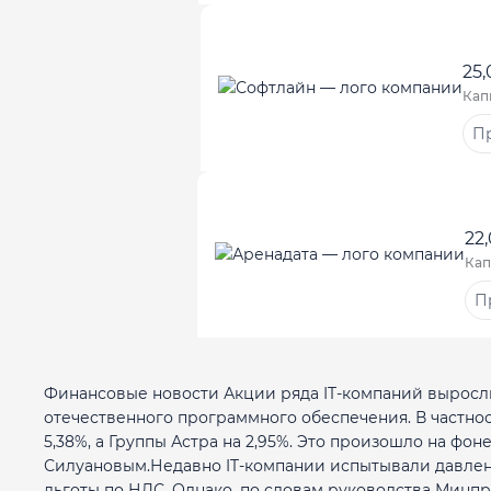
25
Кап
Пр
22
Кап
П
Финансовые новости Акции ряда IT-компаний выросли
отечественного программного обеспечения. В частнос
5,38%, а Группы Астра на 2,95%. Это произошло на ф
Силуановым.Недавно IT-компании испытывали давлени
льготы по НДС. Однако, по словам руководства Минпро