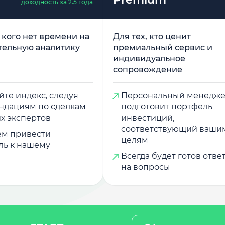
доходность за 2.5 года
у кого нет времени на
Для тех, кто ценит
тельную аналитику
премиальный сервис и
индивидуальное
сопровождение
те индекс, следуя
Персональный менедж
ндациям по сделкам
подготовит портфель
х экспертов
инвестиций,
соответствующий ваши
м привести
целям
ль к нашему
Всегда будет готов отве
на вопросы