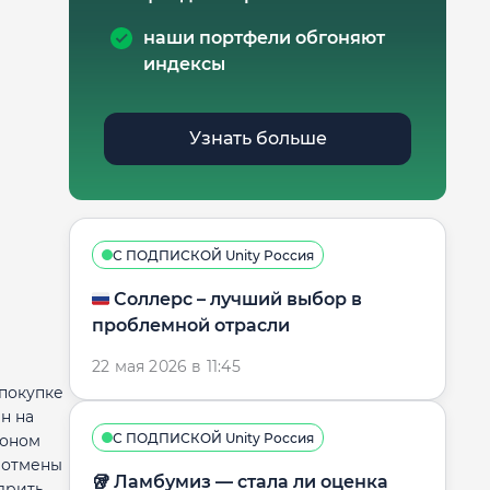
наши портфели обгоняют
индексы
Узнать больше
С ПОДПИСКОЙ Unity Россия
🇷🇺 Соллерс – лучший выбор в
проблемной отрасли
22 мая 2026 в 11:45
 покупке
н на
С ПОДПИСКОЙ Unity Россия
тоном
 отмены
🥡 Ламбумиз — стала ли оценка
дрить