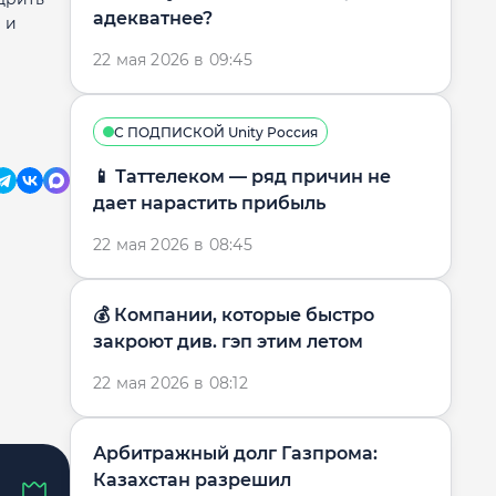
адекватнее?
 и
22 мая 2026 в 09:45
С ПОДПИСКОЙ Unity Россия
📱 Таттелеком — ряд причин не
дает нарастить прибыль
22 мая 2026 в 08:45
💰 Компании, которые быстро
закроют див. гэп этим летом
22 мая 2026 в 08:12
Арбитражный долг Газпрома:
Казахстан разрешил