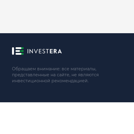
Обращаем внимание: все материалы,
представленные на сайте, не являются
инвестиционной рекомендацией.
© 2021 - 2026 «ИП Артём Николаев»
Адрес регистрации(совпадает с фактическим): 107241, Россия, 
Тел.: +79104087399 (поддержка по телефону не осуществляе
ИНН 771684422780