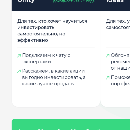
доходность за 2.5 года
Для тех, кто хочет научиться
Для тех, 
инвестировать
самостоя
самостоятельно, но
эффективно
Подключим к чату с
Обгоняй
экспертами
рекоме
от наши
Расскажем, в какие акции
выгодно инвестировать, а
Поможе
какие лучше продать
портфе