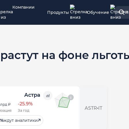
Компании
Продукты
Обучение
П
растут на фоне льгот
Астра
-25.9%
лрд ₽
ASTR
IT
изация
За год
8%
ждут аналитики