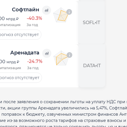
Софтлайн
-40.3%
,00
млрд ₽
SOFL
IT
итализация
За год
огноз отсутствует
Аренадата
-24.7%
,00
млрд ₽
DATA
IT
итализация
За год
рогноз отсутствует
 после заявления о сохранении льготы на уплату НДС при
ти, акции группы Аренадата увеличились на 5,47%, Софтлай
оне поправок к бюджету, озвученных министром финансов Ан
е из-за возможного роста тарифов на страховые взносы и
мторга, планируется не только сохранить льготы, но и вне