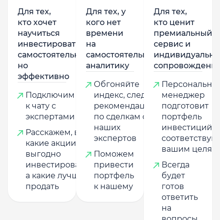
Для тех,
Для тех, у
Для тех,
кто хочет
кого нет
кто ценит
научиться
времени
премиальный
инвестировать
на
сервис и
самостоятельно,
самостоятельную
индивидуально
но
аналитику
сопровождени
эффективно
Обгоняйте
Персональны
Подключим
индекс, следуя
менеджер
к чату с
рекомендациям
подготовит
экспертами
по сделкам от
портфель
наших
инвестиций,
Расскажем, в
экспертов
соответству
какие акции
вашим целям
выгодно
Поможем
инвестировать,
привести
Всегда
а какие лучше
портфель
будет
продать
к нашему
готов
ответить
на
вопросы