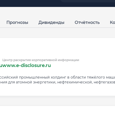
Прогнозы
Дивиденды
Отчётность
Ко
Центр раскрытия корпоративной информации
u
www.e-disclosure.ru
ийский промышленный холдинг в области тяжёлого машин
ания для атомной энергетики, нефтехимической, нефтегаз