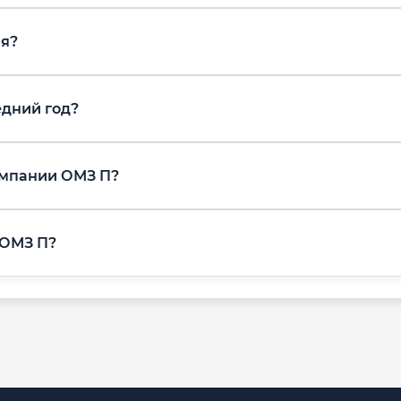
ня?
едний год?
омпании ОМЗ П?
 ОМЗ П?