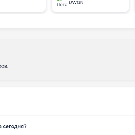
UWGN
ов.
а сегодня?