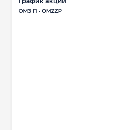
График акций
ОМЗ П • OMZZP