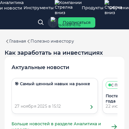
Аналитика
Компании
Инструменты
Продукты
Обучени
и новости
Подписаться
Главная
Полезно инвестору
Как заработать на инвестициях
Актуальные новости
🎯 Самый ценный навык на рынке
С ПОДПИС
Поставки П
года
27 ноября 2025 в 15:12
22 июля 202
Больше новостей в разделе Аналитика и