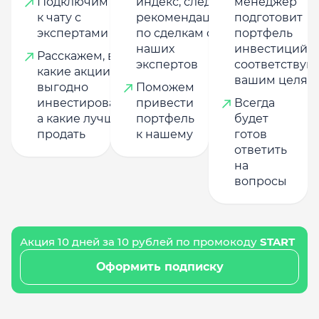
Подключим
индекс, следуя
менеджер
к чату с
рекомендациям
подготовит
экспертами
по сделкам от
портфель
наших
инвестиций,
Расскажем, в
экспертов
соответству
какие акции
вашим целям
выгодно
Поможем
инвестировать,
привести
Всегда
а какие лучше
портфель
будет
продать
к нашему
готов
ответить
на
вопросы
Акция 10 дней за 10 рублей по промокоду
START
Оформить подписку