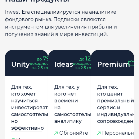
Invest Era специализируется на аналитике
фондового рынка. Подписки являются
инструментом для увеличения прибыли и
получения знаний в мире инвестиций.
79
121
до
%
до
%
Unity
Ideas
Premium
доходность
доходность
за 2.5 года
за 2.5 года
Для тех,
Для тех, у
Для тех,
кто хочет
кого нет
кто ценит
научиться
времени
премиальный
инвестировать
на
сервис и
самостоятельно,
самостоятельную
индивидуально
но
аналитику
сопровождени
эффективно
Обгоняйте
Персональны