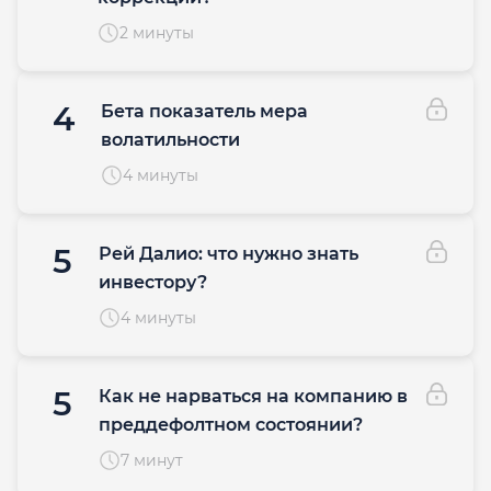
2 минуты
4
Бета показатель мера
волатильности
4 минуты
5
Рей Далио: что нужно знать
инвестору?
4 минуты
5
Как не нарваться на компанию в
преддефолтном состоянии?
7 минут