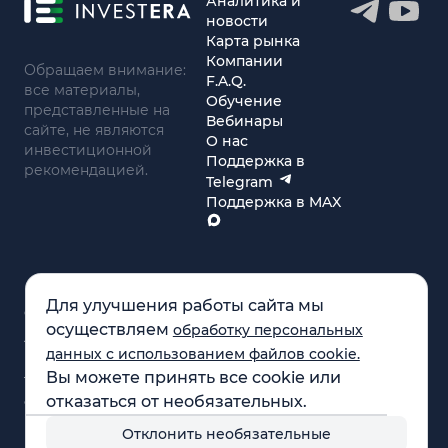
Аналитика и
новости
Карта рынка
Компании
Обращаем внимание:
F.A.Q.
все материалы,
Обучение
представленные на
Вебинары
сайте, не являются
О нас
инвестиционной
Поддержка в
рекомендацией.
Telegram
Поддержка в MAX
Для улучшения работы сайта мы
© 2021 - 2026 «ИП Артём Николаев»
осуществляем
обработку персональных
Адрес регистрации(совпадает с фактическим): 107241,
данных с использованием файлов cookie.
Россия, г. Москва, ул. Амурская, д.31, кв. 160
Вы можете принять все cookie или
Тел.: +79104087399 (поддержка по телефону не
отказаться от необязательных.
осуществляется)
ИНН 771684422780
Отклонить необязательные