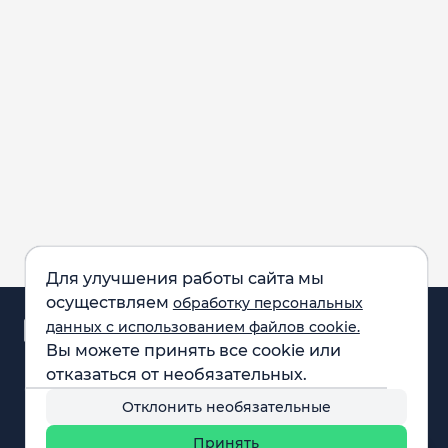
Для улучшения работы сайта мы
осуществляем
обработку персональных
Аналитика и
данных с использованием файлов cookie.
новости
Вы можете принять все cookie или
Карта рынка
отказаться от необязательных.
Компании
Обращаем внимание:
F.A.Q.
Отклонить необязательные
все материалы,
Обучение
представленные на
Вебинары
Принять