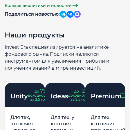
Больше аналитики и новостей
Поделиться новостью:
Наши продукты
Invest Era специализируется на аналитике
фондового рынка. Подписки являются
инструментом для увеличения прибыли и
получения знаний в мире инвестиций.
79
121
до
%
до
%
Unity
Ideas
Premium
доходность
доходность
за 2.5 года
за 2.5 года
Для тех,
Для тех, у
Для тех,
кто хочет
кого нет
кто ценит