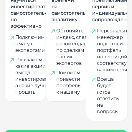
научиться
времени
премиальный
инвестировать
на
сервис и
самостоятельно,
самостоятельную
индивидуально
но
аналитику
сопровождени
эффективно
Обгоняйте
Персональны
Подключим
индекс, следуя
менеджер
к чату с
рекомендациям
подготовит
экспертами
по сделкам от
портфель
наших
инвестиций,
Расскажем, в
экспертов
соответству
какие акции
вашим целям
выгодно
Поможем
инвестировать,
привести
Всегда
а какие лучше
портфель
будет
продать
к нашему
готов
ответить
на
вопросы