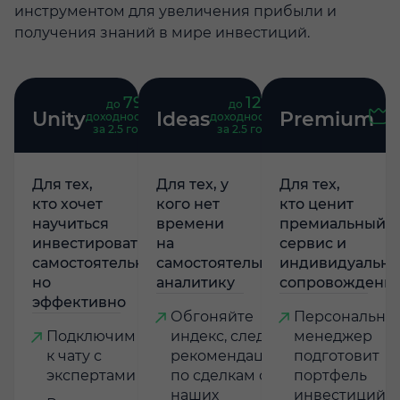
инструментом для увеличения прибыли и
получения знаний в мире инвестиций.
79
121
до
%
до
%
Unity
Ideas
Premium
доходность
доходность
за 2.5 года
за 2.5 года
Для тех,
Для тех, у
Для тех,
кто хочет
кого нет
кто ценит
научиться
времени
премиальный
инвестировать
на
сервис и
самостоятельно,
самостоятельную
индивидуально
но
аналитику
сопровождени
эффективно
Обгоняйте
Персональны
Подключим
индекс, следуя
менеджер
к чату с
рекомендациям
подготовит
экспертами
по сделкам от
портфель
наших
инвестиций,