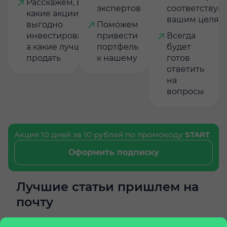
Расскажем, в
экспертов
соответству
какие акции
вашим целям
выгодно
Поможем
инвестировать,
привести
Всегда
а какие лучше
портфель
будет
продать
к нашему
готов
ответить
на
вопросы
Акция 10 дней за 10 рублей по промокоду
START
Оформить подписку
Лучшие статьи пришлем на
почту
Подпишитесь на еженедельную рассылку и