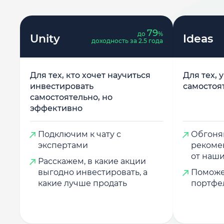
79
до
%
Unity
Ideas
доходность за 2.5 года
Для тех, кто хочет научиться
Для тех, 
инвестировать
самостоя
самостоятельно, но
эффективно
Подключим к чату с
Обгоняй
экспертами
рекоме
от наши
Расскажем, в какие акции
выгодно инвестировать, а
Поможе
какие лучше продать
портфе