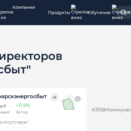
Компании
Продукты
Обучение
П
директоров
сбыт"
оярскэнергосбыт
+11.9%
д ₽
KRSB
Коммуна
зация
За год
 отсутствует