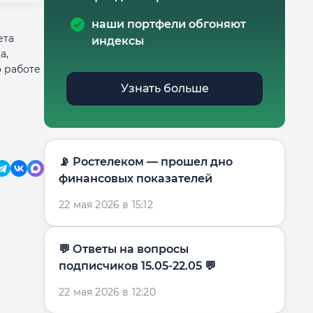
наши портфели обгоняют
ета
индексы
а,
о работе
Узнать больше
📡 Ростелеком — прошел дно
финансовых показателей
22 мая 2026 в 15:12
​​💬 Ответы на вопросы
подписчиков 15.05-22.05 💬
22 мая 2026 в 12:20