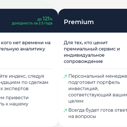
121
до
%
Premium
доходность за 2.5 года
у кого нет времени на
Для тех, кто ценит
тельную аналитику
премиальный сервис и
индивидуальное
сопровождение
те индекс, следуя
Персональный менедж
ндациям по сделкам
подготовит портфель
х экспертов
инвестиций,
соответствующий ваши
м привести
целям
ль к нашему
Всегда будет готов отве
на вопросы