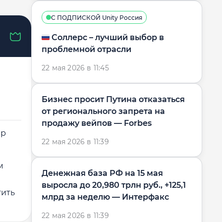
С ПОДПИСКОЙ Unity Россия
🇷🇺 Соллерс – лучший выбор в
проблемной отрасли
22 мая 2026 в 11:45
Бизнес просит Путина отказаться
от регионального запрета на
продажу вейпов — Forbes
ер
22 мая 2026 в 11:39
м
Денежная база РФ на 15 мая
выросла до 20,980 трлн руб., +125,1
тить
млрд за неделю — Интерфакс
22 мая 2026 в 11:39