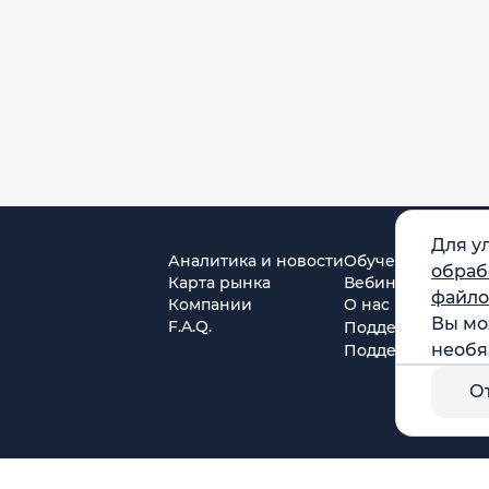
Для у
Аналитика и новости
Обучение
обраб
Карта рынка
Вебинары
файло
Компании
О нас
Вы мо
F.A.Q.
Поддержка в Tel
необя
Поддержка в MA
О