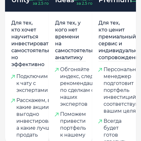
за 2.5 года
за 2.5 года
Для тех,
Для тех, у
Для тех,
кто хочет
кого нет
кто ценит
научиться
времени
премиальный
инвестировать
на
сервис и
самостоятельно,
самостоятельную
индивидуально
но
аналитику
сопровождени
эффективно
Обгоняйте
Персональны
Подключим
индекс, следуя
менеджер
к чату с
рекомендациям
подготовит
экспертами
по сделкам от
портфель
наших
инвестиций,
Расскажем, в
экспертов
соответству
какие акции
вашим целям
выгодно
Поможем
инвестировать,
привести
Всегда
а какие лучше
портфель
будет
продать
к нашему
готов