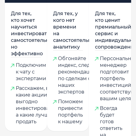
Для тех,
Для тех, у
Для тех,
кто хочет
кого нет
кто ценит
научиться
времени
премиальный
инвестировать
на
сервис и
самостоятельно,
самостоятельную
индивидуально
но
аналитику
сопровождени
эффективно
Обгоняйте
Персональны
Подключим
индекс, следуя
менеджер
к чату с
рекомендациям
подготовит
экспертами
по сделкам от
портфель
наших
инвестиций,
Расскажем, в
экспертов
соответству
какие акции
вашим целям
выгодно
Поможем
инвестировать,
привести
Всегда
а какие лучше
портфель
будет
продать
к нашему
готов
ответить
на