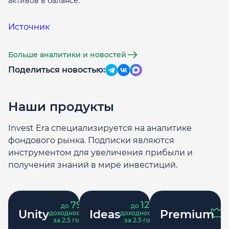
активов в балансе.
Источник
Больше аналитики и новостей
Поделиться новостью:
Наши продукты
Invest Era специализируется на аналитике
фондового рынка. Подписки являются
инструментом для увеличения прибыли и
получения знаний в мире инвестиций.
79
121
до
%
до
%
Unity
Ideas
Premium
доходность
доходность
за 2.5 года
за 2.5 года