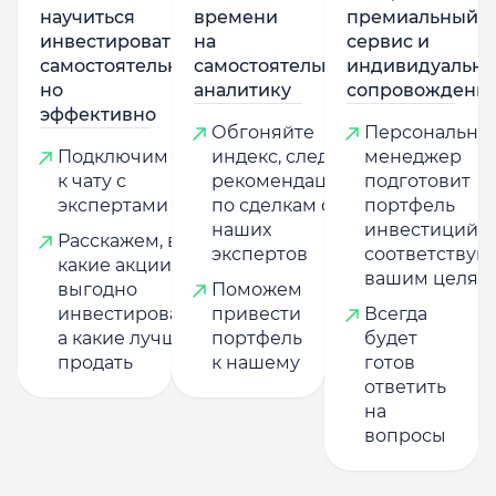
научиться
времени
премиальный
инвестировать
на
сервис и
самостоятельно,
самостоятельную
индивидуально
но
аналитику
сопровождени
эффективно
Обгоняйте
Персональны
Подключим
индекс, следуя
менеджер
к чату с
рекомендациям
подготовит
экспертами
по сделкам от
портфель
наших
инвестиций,
Расскажем, в
экспертов
соответству
какие акции
вашим целям
выгодно
Поможем
инвестировать,
привести
Всегда
а какие лучше
портфель
будет
продать
к нашему
готов
ответить
на
вопросы