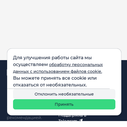
Для улучшения работы сайта мы
осуществляем
обработку персональных
Аналитика и
данных с использованием файлов cookie.
новости
Вы можете принять все cookie или
Карта рынка
отказаться от необязательных.
Компании
Обращаем внимание:
F.A.Q.
Отклонить необязательные
все материалы,
Обучение
представленные на
Вебинары
Принять
сайте, не являются
О нас
инвестиционной
Поддержка в
рекомендацией.
Telegram
Поддержка в MAX