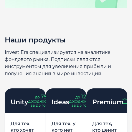
Наши продукты
Invest Era специализируется на аналитике
фондового рынка. Подписки являются
инструментом для увеличения прибыли и
получения знаний в мире инвестиций.
79
121
до
%
до
%
Unity
Ideas
Premium
доходность
доходность
за 2.5 года
за 2.5 года
Для тех,
Для тех, у
Для тех,
кто хочет
кого нет
кто ценит