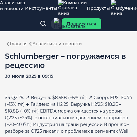
Аналитика
Компании
Инструменты
Продукты
Обучени
и новости
Подписаться
Главная
Аналитика и новости
Schlumberger – погружаемся в
рецессию
30 июля 2025 в 09:15
За Q2’25: 📍 Выручка: $8.55B (−6% г/г) 📍 Скорр. EPS: $0.74
(−13% г/г) ➕ Гайденс на H2’25: Выручка H2’25: $18.2B–
$18.8B (+0% г/г) EBITDA маржа ожидается на уровне
Q2’25 (~24%), с потенциальным давлением от тарифов
(−20–40 б.п.) Индустрия на грани рецессии В прошлом
разборе за Q1’25 писали о проблемах в сегментах Well