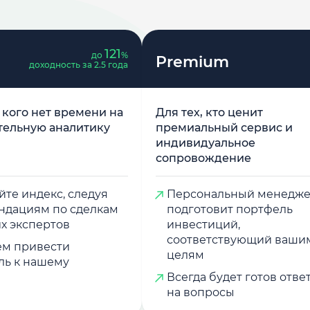
121
до
%
Premium
доходность за 2.5 года
у кого нет времени на
Для тех, кто ценит
тельную аналитику
премиальный сервис и
индивидуальное
сопровождение
те индекс, следуя
Персональный менедж
ндациям по сделкам
подготовит портфель
х экспертов
инвестиций,
соответствующий ваши
м привести
целям
ль к нашему
Всегда будет готов отве
на вопросы