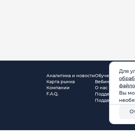
Для у
Аналитика и новости
Обучение
обраб
Карта рынка
Вебинары
файло
Компании
О нас
Вы мо
F.A.Q.
Поддержка в Tel
необя
Поддержка в MA
О