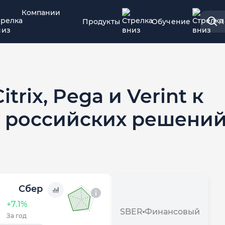
Компании
Продукты
Обучение
П
trix, Pega и Verint к
зу российских решени
Сбер
+7.1%
SBER
Финансовый
За год