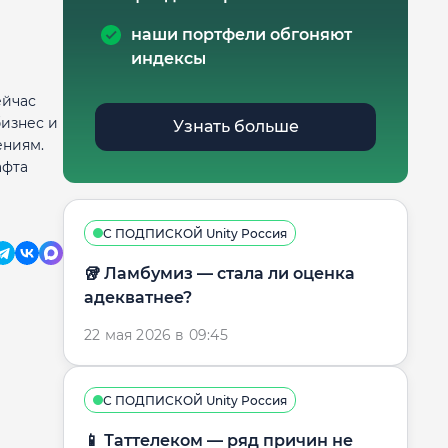
наши портфели обгоняют
индексы
ейчас
бизнес и
Узнать больше
ениям.
афта
С ПОДПИСКОЙ Unity Россия
🥡 Ламбумиз — стала ли оценка
адекватнее?
22 мая 2026 в 09:45
С ПОДПИСКОЙ Unity Россия
📱 Таттелеком — ряд причин не