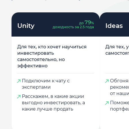
79
до
%
Unity
Ideas
доходность за 2.5 года
Для тех, кто хочет научиться
Для тех, 
инвестировать
самостоя
самостоятельно, но
эффективно
Подключим к чату с
Обгоняй
экспертами
рекоме
от наши
Расскажем, в какие акции
выгодно инвестировать, а
Поможе
какие лучше продать
портфе