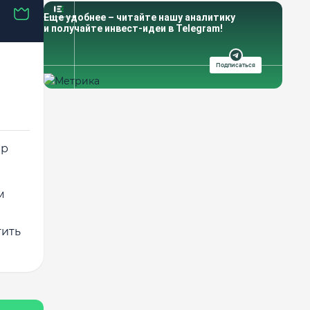
Еще удобнее – читайте нашу аналитику
и получайте инвест-идеи в Telegram!
Подписаться
ер
м
тить