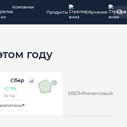
Компании
Продукты
Обучение
П
этом году
Сбер
+7.7%
SBER
Финансовый
За год
аналитики