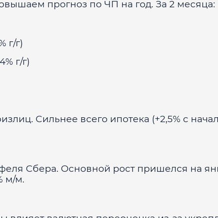
вышаем прогноз по ЧП на год. За 2 месяца:
 г/г)
% г/г)
излиц. Сильнее всего ипотека (+2,5% с нача
феля Сбера. Основной рост пришелся на ян
 м/м.