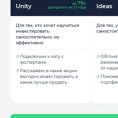
79
до
%
Unity
Ideas
доходность за 2.5 года
Для тех, кто хочет научиться
Для тех, 
инвестировать
самостоя
самостоятельно, но
эффективно
Подключим к чату с
Обгоняй
экспертами
рекоме
от наши
Расскажем, в какие акции
выгодно инвестировать, а
Поможе
какие лучше продать
портфе