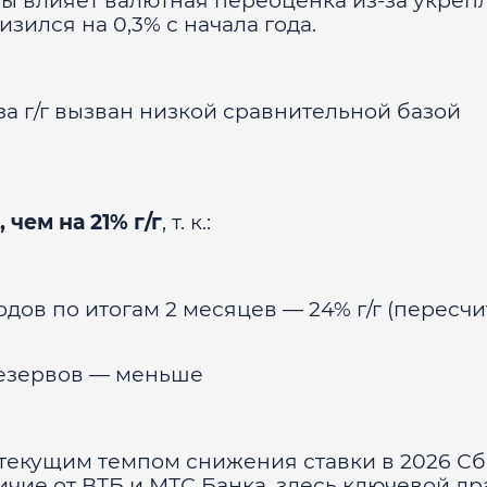
вы влияет валютная переоценка из-за укреп
зился на 0,3% с начала года.
за г/г вызван низкой сравнительной базой
чем на 21% г/г
, т. к.:
одов по итогам 2 месяцев — 24% г/г (пересч
 резервов — меньше
 текущим темпом снижения ставки в 2026 С
ичие от ВТБ и МТС Банка, здесь ключевой д