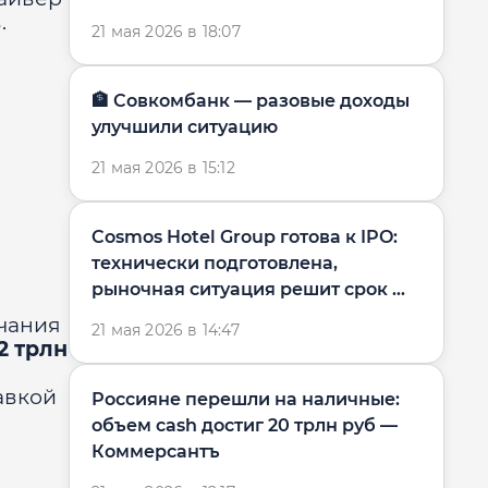
Нафтогаза — ...
.
21 мая 2026 в 18:07
🏦 Совкомбанк — разовые доходы
улучшили ситуацию
21 мая 2026 в 15:12
Cosmos Hotel Group готова к IPO:
технически подготовлена,
рыночная ситуация решит срок —
...
чания
21 мая 2026 в 14:47
2 трлн
авкой
Россияне перешли на наличные:
объем cash достиг 20 трлн руб —
Коммерсантъ