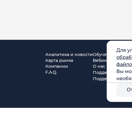
Для у
Аналитика и новости
Обучение
обраб
Карта рынка
Вебинары
файло
Компании
О нас
Вы мо
F.A.Q.
Поддержка в Tel
необя
Поддержка в MA
О
г. Москва, ул. Амурская, д.31, кв. 160
тся)