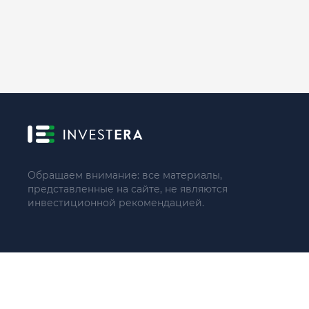
Обращаем внимание: все материалы,
представленные на сайте, не являются
инвестиционной рекомендацией.
© 2021 - 2026 «ИП Артём Николаев»
Адрес регистрации(совпадает с фактическим): 107241, Россия, 
Тел.: +79104087399 (поддержка по телефону не осуществляе