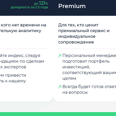
121
до
%
Premium
доходность за 2.5 года
у кого нет времени на
Для тех, кто ценит
тельную аналитику
премиальный сервис и
индивидуальное
сопровождение
те индекс, следуя
Персональный менедж
ндациям по сделкам
подготовит портфель
х экспертов
инвестиций,
соответствующий ваши
м привести
целям
ль к нашему
Всегда будет готов отве
на вопросы