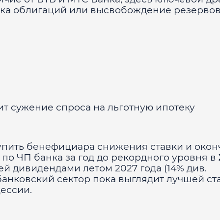
нка облигаций или высвобождение резервов
ит сужение спроса на льготную ипотеку
упить бенефициара снижения ставки и окон
о ЧП банка за год до рекордного уровня в
блей дивидендами летом 2027 года (14% див.
 банковский сектор пока выглядит лучшей ст
цессии.