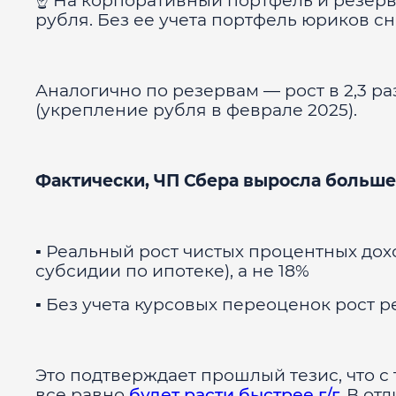
☝️ На корпоративный портфель и резер
рубля. Без ее учета портфель юриков сни
Аналогично по резервам — рост в 2,3 ра
(укрепление рубля в феврале 2025).
Фактически, ЧП Сбера выросла больше, 
▪️ Реальный рост чистых процентных дох
субсидии по ипотеке), а не 18%
▪️ Без учета курсовых переоценок рост
Это подтверждает прошлый тезис, что с
все равно
будет расти быстрее г/г.
В отл