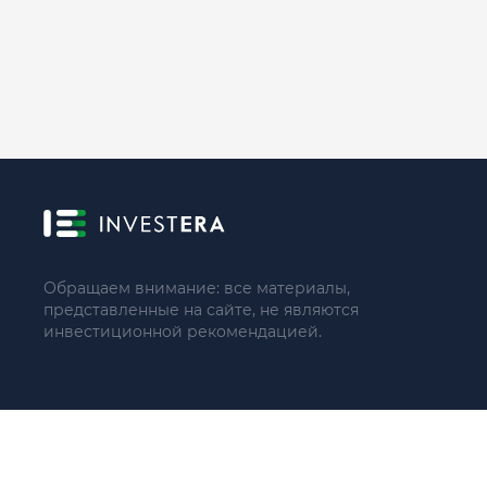
Обращаем внимание: все материалы,
представленные на сайте, не являются
инвестиционной рекомендацией.
© 2021 - 2026 «ИП Артём Николаев»
Адрес регистрации(совпадает с фактическим): 107241, Россия, 
Тел.: +79104087399 (поддержка по телефону не осуществляе