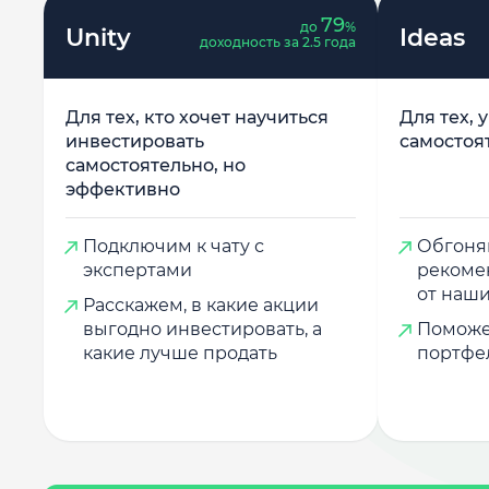
79
до
%
Unity
Ideas
доходность за 2.5 года
Для тех, кто хочет научиться
Для тех, 
инвестировать
самостоя
самостоятельно, но
эффективно
Подключим к чату с
Обгоняй
экспертами
рекоме
от наши
Расскажем, в какие акции
выгодно инвестировать, а
Поможе
какие лучше продать
портфе