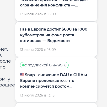
ограничения конфликта —
Интерфакс
13 июля 2026 в 16:09
Газ в Европе достиг $600 за 1000
кубометров на фоне роста
котировок — Ведомости
нет.
13 июля 2026 в 16:09
.
после
С ПОДПИСКОЙ Unity World
 по
🇺🇸 Snap - снижение DAU в США и
м, у
Европе продолжается, что
орошее
компенсируется ростом
рентабельности и FCF
13 июля 2026 в 13:15