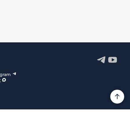
egram
X