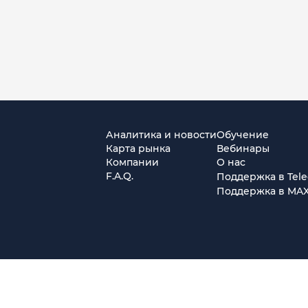
Аналитика и новости
Обучение
Карта рынка
Вебинары
Компании
О нас
F.A.Q.
Поддержка в Tel
Поддержка в MA
г. Москва, ул. Амурская, д.31, кв. 160
тся)