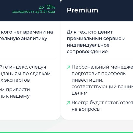
121
до
%
Premium
доходность за 2.5 года
у кого нет времени на
Для тех, кто ценит
тельную аналитику
премиальный сервис и
индивидуальное
сопровождение
те индекс, следуя
Персональный менедж
ндациям по сделкам
подготовит портфель
х экспертов
инвестиций,
соответствующий ваши
м привести
целям
ль к нашему
Всегда будет готов отве
на вопросы