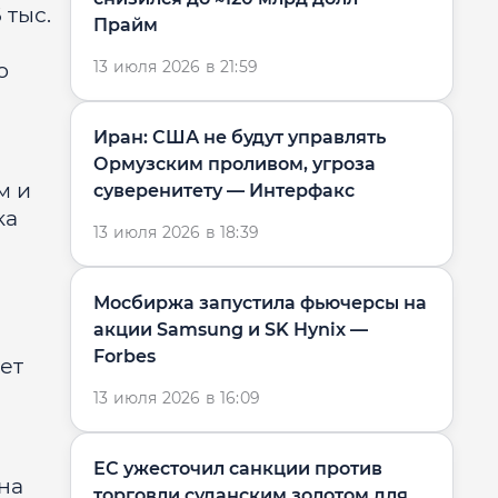
 тыс.
Прайм
13 июля 2026 в 21:59
о
Иран: США не будут управлять
Ормузским проливом, угроза
м и
суверенитету — Интерфакс
ка
13 июля 2026 в 18:39
Мосбиржа запустила фьючерсы на
акции Samsung и SK Hynix —
Forbes
ет
13 июля 2026 в 16:09
ЕС ужесточил санкции против
на
торговли суданским золотом для