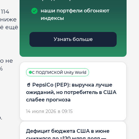
наши портфели обгоняют
114
индексы
и ниже
сё ещё
Узнать больше
то не
%
С ПОДПИСКОЙ Unity World
🥤 PepsiCo (PEP): выручка лучше
ожиданий, но потребитель в США
слабее прогноза
14 июля 2026 в 09:15
.
Дефицит бюджета США в июне
снизился до ≈120 млрд долл —