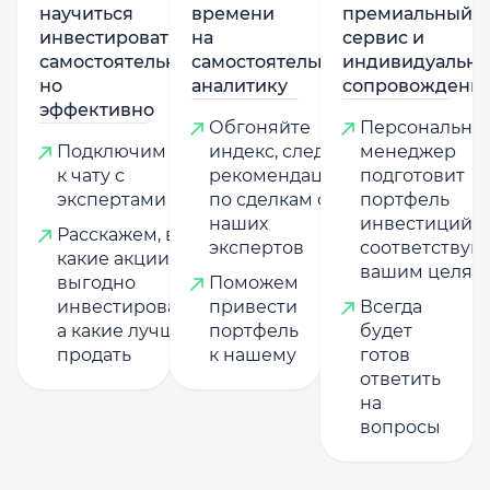
научиться
времени
премиальный
инвестировать
на
сервис и
самостоятельно,
самостоятельную
индивидуально
но
аналитику
сопровождени
эффективно
Обгоняйте
Персональны
Подключим
индекс, следуя
менеджер
к чату с
рекомендациям
подготовит
экспертами
по сделкам от
портфель
наших
инвестиций,
Расскажем, в
экспертов
соответству
какие акции
вашим целям
выгодно
Поможем
инвестировать,
привести
Всегда
а какие лучше
портфель
будет
продать
к нашему
готов
ответить
на
вопросы