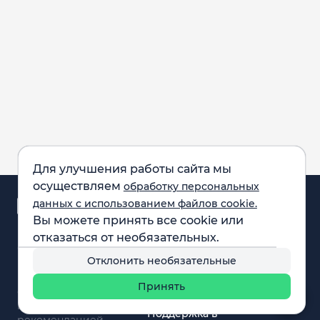
Для улучшения работы сайта мы
осуществляем
обработку персональных
Аналитика и
данных с использованием файлов cookie.
новости
Вы можете принять все cookie или
Карта рынка
отказаться от необязательных.
Компании
Обращаем внимание:
F.A.Q.
Отклонить необязательные
все материалы,
Обучение
представленные на
Вебинары
Принять
сайте, не являются
О нас
инвестиционной
Поддержка в