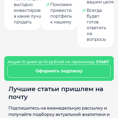
вашим целям
выгодно
Поможем
инвестировать,
привести
Всегда
а какие лучше
портфель
будет
продать
к нашему
готов
ответить
на
вопросы
Акция 10 дней за 10 рублей по промокоду
START
Оформить подписку
Лучшие статьи пришлем на
почту
Подпишитесь на еженедельную рассылку и
получайте подборку актуальной аналитики и