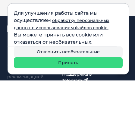
Для улучшения работы сайта мы
осуществляем
обработку персональных
Аналитика и
данных с использованием файлов cookie.
новости
Вы можете принять все cookie или
Карта рынка
отказаться от необязательных.
Компании
Обращаем внимание:
F.A.Q.
Отклонить необязательные
все материалы,
Обучение
представленные на
Вебинары
Принять
сайте, не являются
О нас
инвестиционной
Поддержка в
рекомендацией.
Telegram
Поддержка в MAX
© 2021 - 2026 «ИП Артём Николаев»
Адрес регистрации(совпадает с фактическим): 107241,
Россия, г. Москва, ул. Амурская, д.31, кв. 160