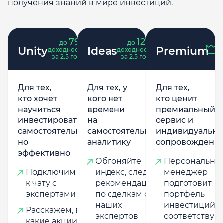
получения знаний в мире инвестиций.
79
121
до
%
до
%
Unity
Ideas
Premium
доходность
доходность
за 2.5 года
за 2.5 года
Для тех,
Для тех, у
Для тех,
кто хочет
кого нет
кто ценит
научиться
времени
премиальный
инвестировать
на
сервис и
самостоятельно,
самостоятельную
индивидуально
но
аналитику
сопровождени
эффективно
Обгоняйте
Персональны
Подключим
индекс, следуя
менеджер
к чату с
рекомендациям
подготовит
экспертами
по сделкам от
портфель
наших
инвестиций,
Расскажем, в
экспертов
соответству
какие акции