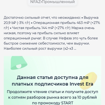
NFAZ
Промышленный
Достаточно сильный отчет, что неожиданно: ▪️ Выручка
20,9 b₽ (-3% г/г) ▪️ Операционная прибыль 463 m₽ (+27%
г/г) ▪️ Чистая прибыль 144 m₽ (+27% г/г) Маржа очень
низкая, поэтому на прибыль сильно влияет
операционный рычаг. В случае Нефаза это чуть более
быстрое снижение себестоимости, чем выручки.
Наиболее сильный рост выручки (х2–х3 ...
Данная статья доступна для
платных подписчиков Invest Era
Продолжите чтение статьи и получите доступ
к сотням разборов рынка всего за 10 рублей
по промокоду START