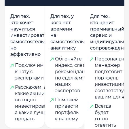
Для тех,
Для тех, у
Для тех,
кто хочет
кого нет
кто ценит
научиться
времени
премиальный
инвестировать
на
сервис и
самостоятельно,
самостоятельную
индивидуально
но
аналитику
сопровождени
эффективно
Обгоняйте
Персональны
Подключим
индекс, следуя
менеджер
к чату с
рекомендациям
подготовит
экспертами
по сделкам от
портфель
наших
инвестиций,
Расскажем, в
экспертов
соответству
какие акции
вашим целям
выгодно
Поможем
инвестировать,
привести
Всегда
а какие лучше
портфель
будет
продать
к нашему
готов
ответить