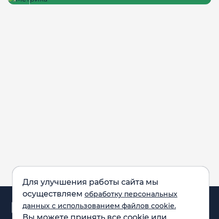
Для улучшения работы сайта мы
осуществляем
обработку персональных
Аналитика и
данных с использованием файлов cookie.
новости
Вы можете принять все cookie или