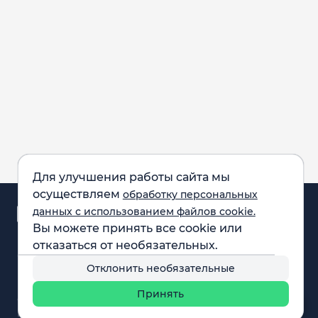
Для улучшения работы сайта мы
осуществляем
обработку персональных
Аналитика и
данных с использованием файлов cookie.
новости
Вы можете принять все cookie или
Карта рынка
отказаться от необязательных.
Компании
Обращаем внимание:
F.A.Q.
Отклонить необязательные
все материалы,
Обучение
представленные на
Вебинары
Принять
сайте, не являются
О нас
инвестиционной