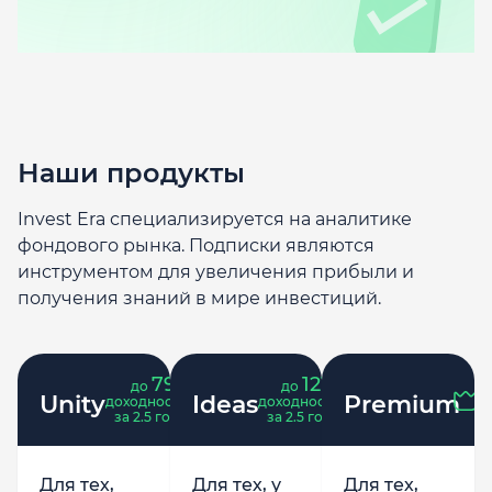
Наши продукты
Invest Era специализируется на аналитике
фондового рынка. Подписки являются
инструментом для увеличения прибыли и
получения знаний в мире инвестиций.
79
121
до
%
до
%
Unity
Ideas
Premium
доходность
доходность
за 2.5 года
за 2.5 года
Для тех,
Для тех, у
Для тех,