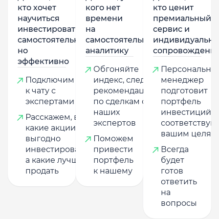
кто хочет
кого нет
кто ценит
научиться
времени
премиальный
инвестировать
на
сервис и
самостоятельно,
самостоятельную
индивидуально
но
аналитику
сопровождени
эффективно
Обгоняйте
Персональны
Подключим
индекс, следуя
менеджер
к чату с
рекомендациям
подготовит
экспертами
по сделкам от
портфель
наших
инвестиций,
Расскажем, в
экспертов
соответству
какие акции
вашим целям
выгодно
Поможем
инвестировать,
привести
Всегда
а какие лучше
портфель
будет
продать
к нашему
готов
ответить
на
вопросы