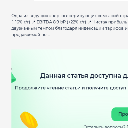
Одна из ведущих энергогенерирующих компаний страны
(+16% г/г) 📍 EBITDA 8,9 b₽ (+22% г/г) 📍 Чистая прибы
двузначным темпом благодаря индексации тарифов и 
продаваемой по ...
Данная статья доступна д
Продолжите чтение статьи и получите доступ 
Про
Остались вопросы? 