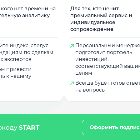
у кого нет времени на
Для тех, кто ценит
тельную аналитику
премиальный сервис и
индивидуальное
сопровождение
те индекс, следуя
Персональный менедж
ндациям по сделкам
подготовит портфель
х экспертов
инвестиций,
соответствующий ваши
м привести
целям
ль к нашему
Всегда будет готов отве
на вопросы
мокоду
START
Оформить подпис