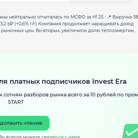
 нейтрально отчиталась по МСФО за H1 25 : 📍 Выручка 38
ль 3,2 b₽ (+0,6% г/г) Компания продолжает наращивать доход
рыночных цен. Во-вторых, увеличили долю теплоэнергии,
ля платных подписчиков Invest Era
к сотням разборов рынка всего за 10 рублей по про
START
должить чтение
Вы всегда можете
связаться с нами