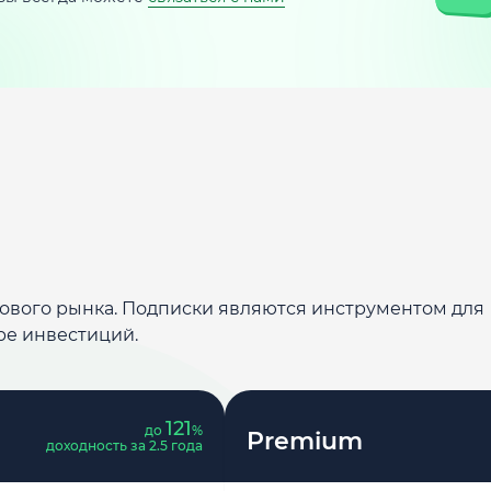
дового рынка. Подписки являются инструментом для
ре инвестиций.
121
до
%
Premium
доходность за 2.5 года