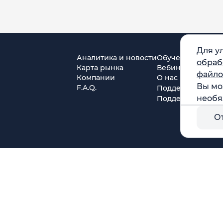
Для у
Аналитика и новости
Обучение
обраб
Карта рынка
Вебинары
файло
Компании
О нас
Вы мо
F.A.Q.
Поддержка в Tel
необя
Поддержка в MA
О
г. Москва, ул. Амурская, д.31, кв. 160
тся)