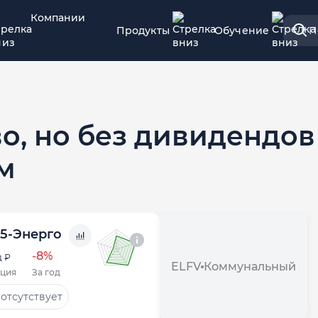
Компании
Продукты
Обучение
П
о, но без дивидендов
м
5-Энерго
-8%
 ₽
ELFV
Коммунальный
ция
За год
отсутствует