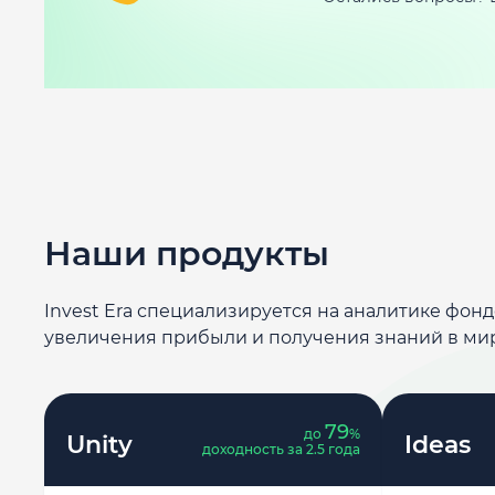
Наши продукты
Invest Era специализируется на аналитике фон
увеличения прибыли и получения знаний в ми
79
до
%
Unity
Ideas
доходность за 2.5 года