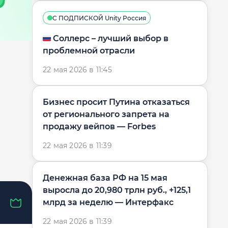
С ПОДПИСКОЙ Unity Россия
🇷🇺 Соллерс – лучший выбор в
проблемной отрасли
22 мая 2026 в 11:45
Бизнес просит Путина отказаться
от регионального запрета на
продажу вейпов — Forbes
22 мая 2026 в 11:39
Денежная база РФ на 15 мая
выросла до 20,980 трлн руб., +125,1
млрд за неделю — Интерфакс
22 мая 2026 в 11:39