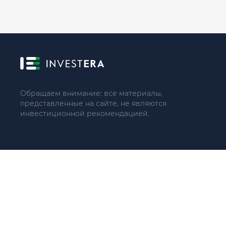
Обращаем внимание: все материалы,
представленные на сайте, не являются
инвестиционной рекомендацией.
© 2021 - 2026 «ИП Артём Николаев»
Адрес регистрации(совпадает с фактическим): 107241, Россия, 
Тел.: +79104087399 (поддержка по телефону не осуществляе
ИНН 771684422780
ОГРНИП 321774600137966
Пользовательское соглашение(оферта)