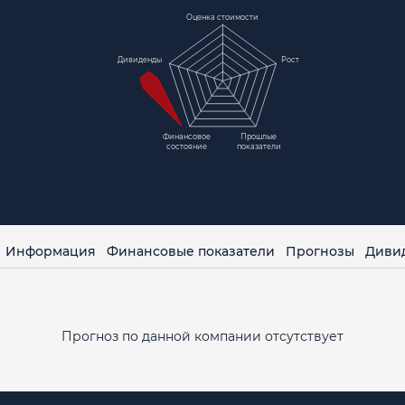
Оценка стоимости
Дивиденды
Рост
Финансовое
Прошлые
состояние
показатели
Информация
Финансовые показатели
Прогнозы
Диви
Прогноз по данной компании отсутствует