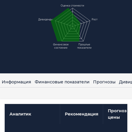
Оценка стоимости
Дивиденды
Рост
Финансовое
Прошлые
состояние
показатели
Информация
Финансовые показатели
Прогнозы
Диви
Прогноз
Аналитик
Рекомендация
цены