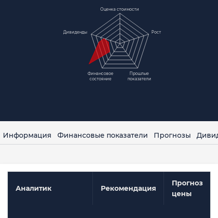
Оценка стоимости
Дивиденды
Рост
Финансовое
Прошлые
состояние
показатели
Информация
Финансовые показатели
Прогнозы
Диви
Прогноз
Аналитик
Рекомендация
цены