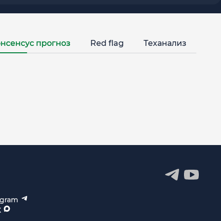
нсенсус прогноз
Red flag
Теханализ
egram
X