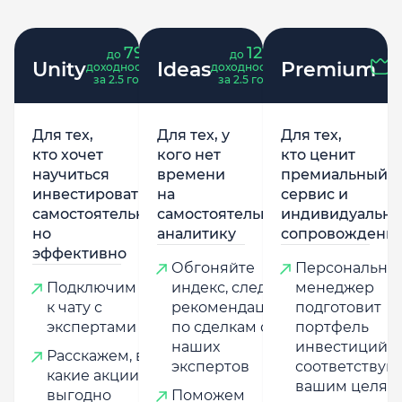
79
121
до
%
до
%
Unity
Ideas
Premium
доходность
доходность
за 2.5 года
за 2.5 года
Для тех,
Для тех, у
Для тех,
кто хочет
кого нет
кто ценит
научиться
времени
премиальный
инвестировать
на
сервис и
самостоятельно,
самостоятельную
индивидуально
но
аналитику
сопровождени
эффективно
Обгоняйте
Персональны
Подключим
индекс, следуя
менеджер
к чату с
рекомендациям
подготовит
экспертами
по сделкам от
портфель
наших
инвестиций,
Расскажем, в
экспертов
соответству
какие акции
вашим целям
выгодно
Поможем