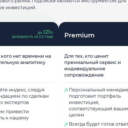
дового рынка. Подписки являются инструментом для
ре инвестиций.
121
до
%
Premium
доходность за 2.5 года
у кого нет времени на
Для тех, кто ценит
тельную аналитику
премиальный сервис и
индивидуальное
сопровождение
те индекс, следуя
Персональный менедж
ндациям по сделкам
подготовит портфель
х экспертов
инвестиций,
соответствующий ваши
м привести
целям
ль к нашему
Всегда будет готов отве