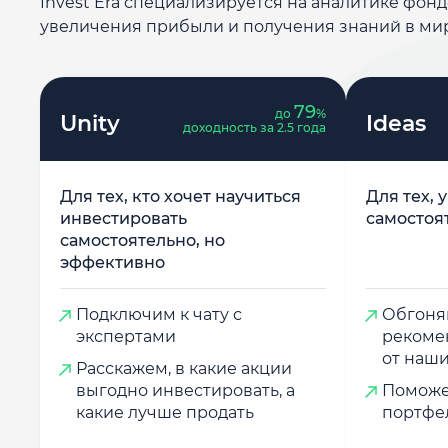
Invest Era специализируется на аналитике фон
увеличения прибыли и получения знаний в ми
79
до
%
Unity
Ideas
доходность за 2.5 года
Для тех, кто хочет научиться
Для тех, 
инвестировать
самостоя
самостоятельно, но
эффективно
Подключим к чату с
Обгоняй
экспертами
рекоме
от наши
Расскажем, в какие акции
выгодно инвестировать, а
Поможе
какие лучше продать
портфе