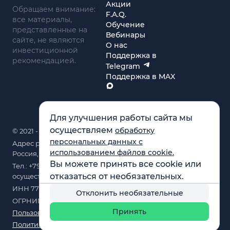
Акции
Обращаем внимание:
F.A.Q.
все материалы,
Обучение
представленные на
Вебинары
сайте, не являются
О нас
инвестиционной
Поддержка в
рекомендацией.
Telegram
Поддержка в MAX
Для улучшения работы сайта мы
осуществляем
обработку
© 2021 - 2026 «ИП Артём Николаев»
персональных данных с
Адрес регистрации(совпадает с фактическим): 107241,
использованием файлов cookie.
Россия, г. Москва, ул. Амурская, д.31, кв. 160
Вы можете принять все cookie или
Тел.: +79104087399 (поддержка по телефону не
отказаться от необязательных.
осуществляется)
ИНН 771684422780
Отклонить необязательные
ОГРНИП 321774600137966
Принять
Пользовательское соглашение(оферта)
Политика конфиденциальности