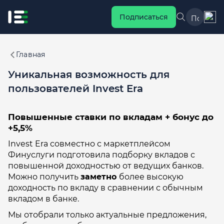
Подписаться
Главная
Уникальная возможность для
пользователей Invest Era
Повышенные ставки по вкладам + бонус до
+5,5%
Invest Era совместно с маркетплейсом
Финуслуги подготовила подборку вкладов с
повышенной доходностью от ведущих банков.
Можно получить
заметно
более высокую
доходность по вкладу в сравнении с обычным
вкладом в банке.
Мы отобрали только актуальные предложения,