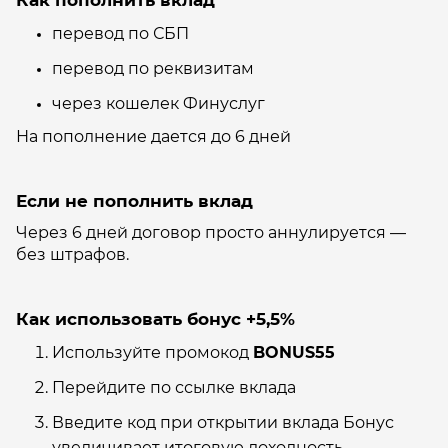
перевод по СБП
перевод по реквизитам
через кошелек Финуслуг
На пополнение дается до 6 дней
Если не пополнить вклад
Через 6 дней договор просто аннулируется —
без штрафов.
Как использовать бонус +5,5%
Используйте промокод
BONUS55
Перейдите по ссылке вклада
Введите код при открытии вклада Бонус
увеличивает итоговую доходность