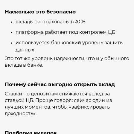
Насколько это безопасно
вклады застрахованы в АСВ
платформа работает под контролем ЦБ
используется банковский уровень защиты
данных
Это тот же уровень надежности, что и у обычного
вклада в банке.
Почему сейчас выгодно открыть вклад
Ставки по депозитам снижаются вслед за
ставкой ЦБ. Проще говоря: сейчас один из
лучших моментов, чтобы «зафиксировать
доходность».
Подборка вкладов