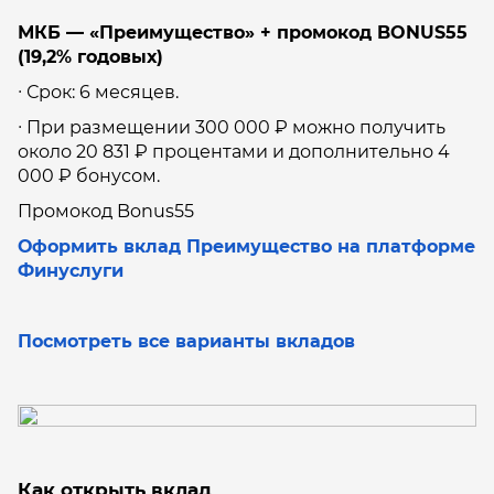
МКБ — «Преимущество» + промокод BONUS55
(19,2% годовых)
∙ Срок: 6 месяцев.
∙ При размещении 300 000 ₽ можно получить
около 20 831 ₽ процентами и дополнительно 4
000 ₽ бонусом.
Промокод Bonus55
Оформить вклад Преимущество на платформе
Финуслуги
Посмотреть все варианты вкладов
Как открыть вклад